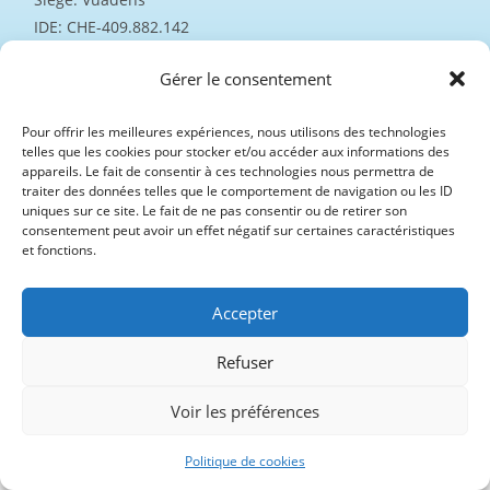
IDE: CHE-409.882.142
N° registre commerce: CH-217.3.566.618-2
Gérer le consentement
Registre du commerce compétent: Canton de Fribourg
Données du registre du commerce suisse sur
Pour offrir les meilleures expériences, nous utilisons des technologies
telles que les cookies pour stocker et/ou accéder aux informations des
moneyhouse
appareils. Le fait de consentir à ces technologies nous permettra de
traiter des données telles que le comportement de navigation ou les ID
Le propriétaire de ce site web est :
uniques sur ce site. Le fait de ne pas consentir ou de retirer son
consentement peut avoir un effet négatif sur certaines caractéristiques
et fonctions.
2LPT Sàrl
Christophe Reichenbach
Le Rialet 48
Accepter
CH-1628 Vuadens
Refuser
Suisse
E-mail : 2lpt@proton.me
Voir les préférences
Politique de cookies